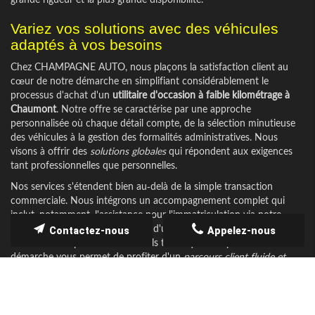
Variez vos solutions avec des véhicules
adaptés à vos besoins
Chez CHAMPAGNE AUTO, nous plaçons la satisfaction client au
cœur de notre démarche en simplifiant considérablement le
processus d'achat d'un
utilitaire d'occasion à faible kilométrage à
Chaumont
. Notre offre se caractérise par une approche
personnalisée où chaque détail compte, de la sélection minutieuse
des véhicules à la gestion des formalités administratives. Nous
visons à offrir des
solutions globales
qui répondent aux exigences
tant professionnelles que personnelles.
Nos services s'étendent bien au-delà de la simple transaction
commerciale. Nous intégrons un accompagnement complet qui
inclut, notamment, l'assistance pour l'immatriculation via notre
service carte grise, la supervision d'un contrôle technique rigoureux
Contactez-nous
Appelez-nous
et la mise à disposition de conseils techniques adaptés. Cette
démarche vous permet de profiter d'un
parcours client fluide et
sécurisé
, où chaque étape est optimisée pour votre entière
satisfaction.
Le service carte grise proposé par nos conseillers est conçu pour