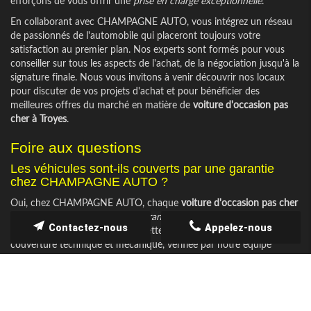
efforçons de vous offrir une
prise en charge exceptionnelle
.
En collaborant avec CHAMPAGNE AUTO, vous intégrez un réseau
de passionnés de l'automobile qui placeront toujours votre
satisfaction au premier plan. Nos experts sont formés pour vous
conseiller sur tous les aspects de l'achat, de la négociation jusqu'à la
signature finale. Nous vous invitons à venir découvrir nos locaux
pour discuter de vos projets d'achat et pour bénéficier des
meilleures offres du marché en matière de
voiture d'occasion pas
cher à Troyes
.
Foire aux questions
Les véhicules sont-ils couverts par une garantie
chez CHAMPAGNE AUTO ?
Oui, chez CHAMPAGNE AUTO, chaque
voiture d'occasion pas cher
à Troyes
est vendue avec une
garantie complète
, vous assurant ainsi
Contactez-nous
Appelez-nous
une totale tranquillité d'esprit. Cette garantie comprend la
couverture technique et mécanique, vérifiée par notre équipe
d'experts avant la mise en vente. Notre engagement est de vous
offrir une protection optimale et un suivi post-achat afin de vous
garantir la meilleure expérience possible.
Comment fonctionne votre service de