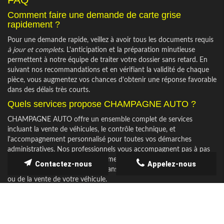
Comment faire une demande de carte grise
rapidement ?
Pour une demande rapide, veillez à avoir tous les documents requis
à jour et complets
. L'anticipation et la préparation minutieuse
permettent à notre équipe de traiter votre dossier sans retard. En
suivant nos recommandations et en vérifiant la validité de chaque
pièce, vous augmentez vos chances d'obtenir une réponse favorable
dans des délais très courts.
Quels services propose CHAMPAGNE AUTO ?
CHAMPAGNE AUTO offre un ensemble complet de services
incluant la vente de véhicules, le contrôle technique, et
l'accompagnement personnalisé pour toutes vos démarches
administratives. Nos professionnels vous accompagnent pas à pas
pour faciliter la gestion des documents et l'exécution des formalités
Contactez-nous
Appelez-nous
nécessaires, assurant ainsi une transition en douceur lors de l'achat
ou de la vente de votre véhicule.
Pourquoi choisir CHAMPAGNE AUTO pour vos
démarches ?
Nous proposons un service
sur mesure, efficace et rapide
, avec un