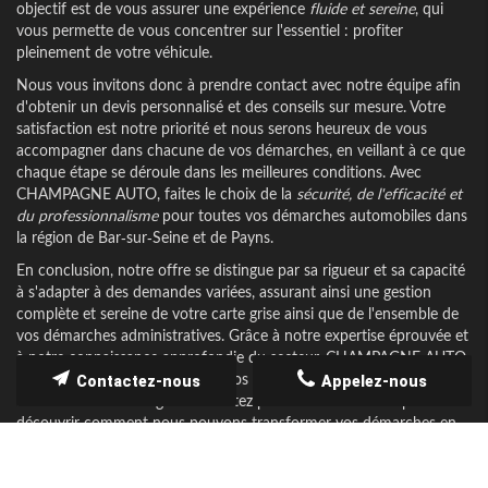
objectif est de vous assurer une expérience
fluide et sereine
, qui
vous permette de vous concentrer sur l'essentiel : profiter
pleinement de votre véhicule.
Nous vous invitons donc à prendre contact avec notre équipe afin
d'obtenir un devis personnalisé et des conseils sur mesure. Votre
satisfaction est notre priorité et nous serons heureux de vous
accompagner dans chacune de vos démarches, en veillant à ce que
chaque étape se déroule dans les meilleures conditions. Avec
CHAMPAGNE AUTO, faites le choix de la
sécurité, de l'efficacité et
du professionnalisme
pour toutes vos démarches automobiles dans
la région de Bar-sur-Seine et de Payns.
En conclusion, notre offre se distingue par sa rigueur et sa capacité
à s'adapter à des demandes variées, assurant ainsi une gestion
complète et sereine de votre carte grise ainsi que de l'ensemble de
vos démarches administratives. Grâce à notre expertise éprouvée et
à notre connaissance approfondie du secteur, CHAMPAGNE AUTO
est la solution idéale pour tous vos besoins liés aux véhicules
Contactez-nous
Appelez-nous
d'occasion dans la région. N'hésitez pas à nous contacter pour
découvrir comment nous pouvons transformer vos démarches en
une véritable réussite administrative et automobile.
Nous vous remercions de votre confiance et espérons pouvoir vous